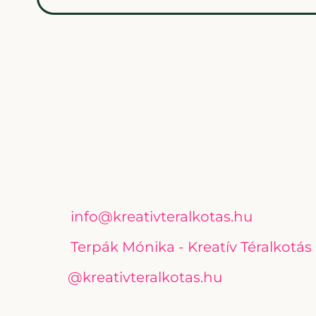
Kapcsolat
info@kreativteralkotas.hu
Terpák Mónika - Kreatív Téralkotás
@kreativteralkotas.hu