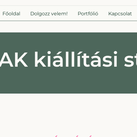
Főoldal
Dolgozz velem!
Portfólió
Kapcsolat
K kiállítási 