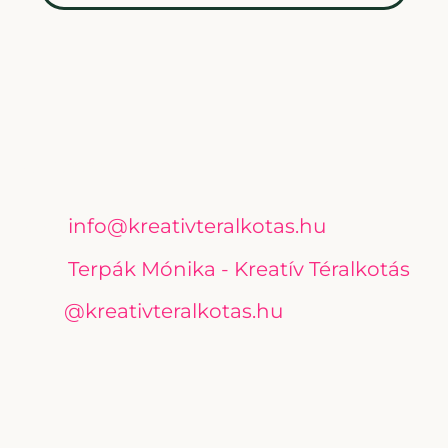
Kapcsolat
info@kreativteralkotas.hu
Terpák Mónika - Kreatív Téralkotás
@kreativteralkotas.hu