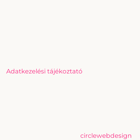
Linkek
Adatkezelési tájékoztató
© 2026 - Kreatív Téralkotás - minden jog
fenntartva
A weboldalt készítette:
circlewebdesign